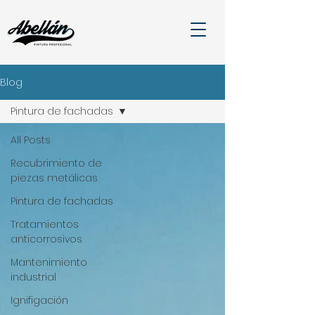
Blog
Pintura de fachadas
All Posts
Recubrimiento de
piezas metálicas
Pintura de fachadas
Tratamientos
anticorrosivos
Mantenimiento
industrial
Ignifigación